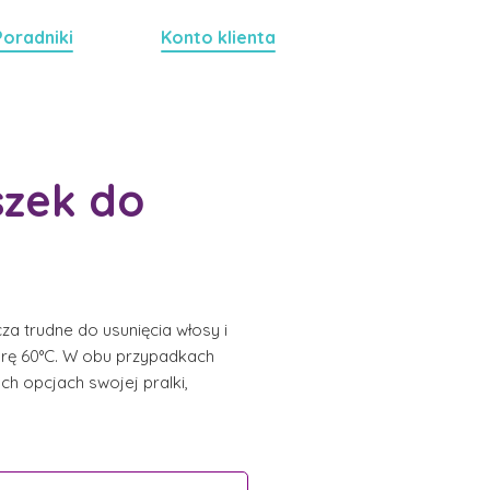
Poradniki
Konto klienta
szek do
za trudne do usunięcia włosy i
turę 60°C. W obu przypadkach
ch opcjach swojej pralki,