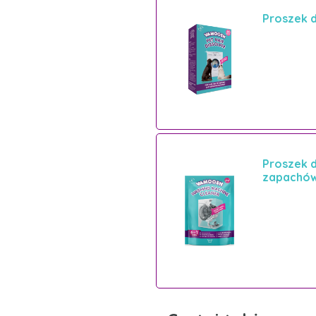
Proszek d
Proszek d
zapachó