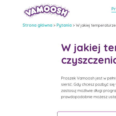
Pr
Strona główna
Pytania
>
>
W jakiej temperaturz
W jakiej t
czyszczen
Proszek Vamoosh jest w pełni 
sierść. Gdy chcesz pozbyć się
zastosuj możliwie długi progr
prawdopodobnie możesz ustaw