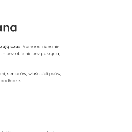
ana
dzają czas
. Vamoosh idealnie
t – bez obietnic bez pokrycia,
i, seniorów, właścicieli psów,
o podłodze.