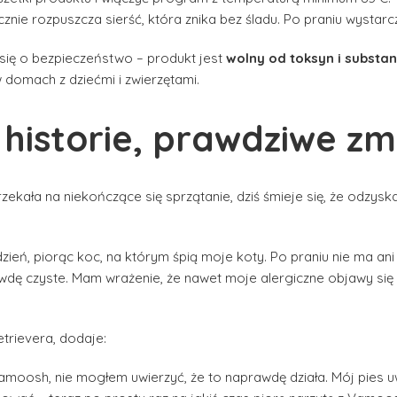
znie rozpuszcza sierść, która znika bez śladu. Po praniu wystarc
się o bezpieczeństwo – produkt jest
wolny od toksyn i substan
domach z dziećmi i zwierzętami.
historie, prawdziwe zm
rzekała na niekończące się sprzątanie, dziś śmieje się, że odzys
ń, piorąc koc, na którym śpią moje koty. Po praniu nie ma ani je
awdę czyste. Mam wrażenie, że nawet moje alergiczne objawy się 
etrievera, dodaje:
amoosh, nie mogłem uwierzyć, że to naprawdę działa. Mój pies u