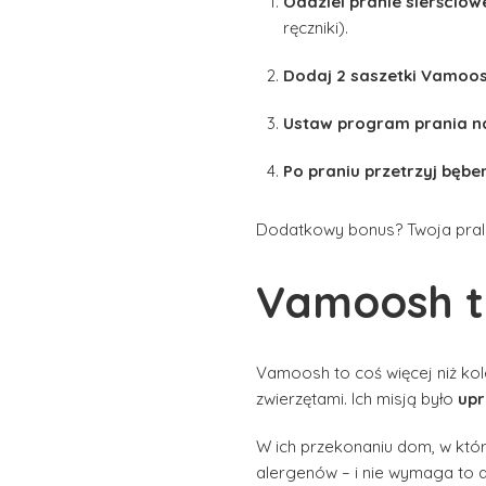
Oddziel pranie sierściow
ręczniki).
Dodaj 2 saszetki Vamoo
Ustaw program prania na
Po praniu przetrzyj bęben
Dodatkowy bonus? Twoja pralka
Vamoosh to
Vamoosh to coś więcej niż kol
zwierzętami. Ich misją było
upr
W ich przekonaniu dom, w któ
alergenów – i nie wymaga to a