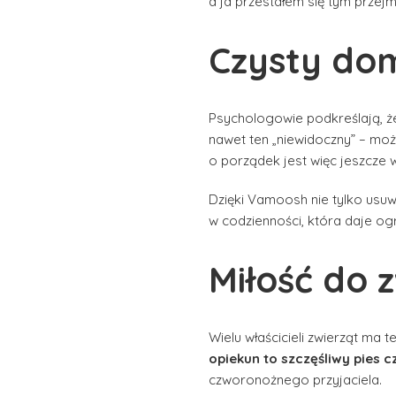
a ja przestałem się tym przej
Czysty dom
Psychologowie podkreślają, ż
nawet ten „niewidoczny” – mo
o porządek jest więc jeszcze w
Dzięki Vamoosh nie tylko usuw
w codzienności, która daje og
Miłość do z
Wielu właścicieli zwierząt ma
opiekun to szczęśliwy pies c
czworonożnego przyjaciela.