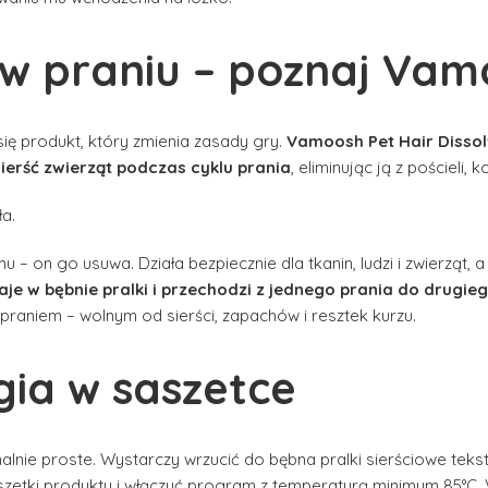
 w praniu – poznaj Va
się produkt, który zmienia zasady gry.
Vamoosh Pet Hair Dissol
ierść zwierząt podczas cyklu prania
, eliminując ją z pościeli,
ła.
 on go usuwa. Działa bezpiecznie dla tkanin, ludzi i zwierząt, 
aje w bębnie pralki i przechodzi z jednego prania do drugie
praniem – wolnym od sierści, zapachów i resztek kurzu.
ia w saszetce
nie proste. Wystarczy wrzucić do bębna pralki sierściowe teksty
aszetki produktu i włączyć program z temperaturą minimum 85°C