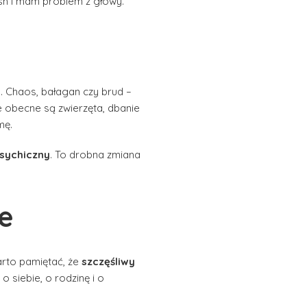
osh i mam problem z głowy.
 Chaos, bałagan czy brud –
 obecne są zwierzęta, dbanie
mę.
sychiczny
. To drobna zmiana
ie
arto pamiętać, że
szczęśliwy
o siebie, o rodzinę i o