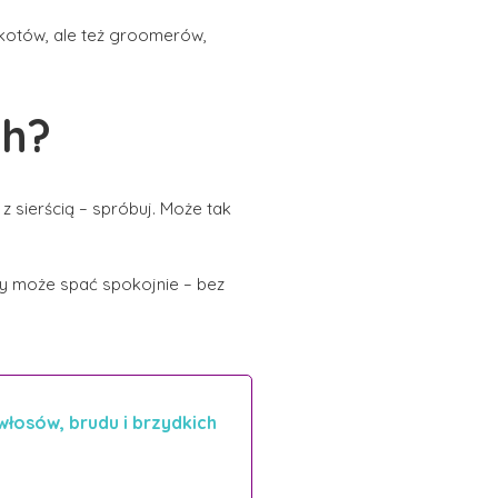
i kotów, ale też groomerów,
sh?
 z sierścią – spróbuj. Może tak
tóry może spać spokojnie – bez
 włosów, brudu i brzydkich