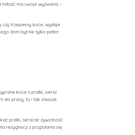
a miłość ma swoje wyzwania –
my czy trzepiemy koce, wydaje
jego dom był nie tylko pełen
yprane koce z pralki, sierść
m do pracy, to i tak zawsze
tykać pralki, skracać żywotność
a rezygnacji z przytulania się