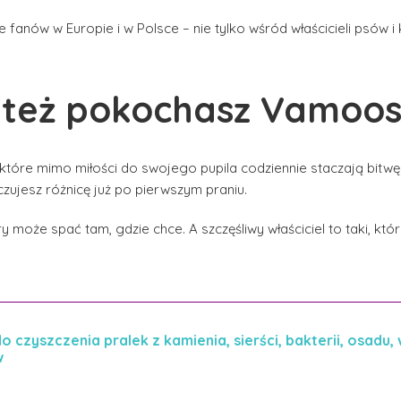
e fanów w Europie i w Polsce – nie tylko wśród właścicieli psów 
 też pokochasz Vamoo
, które mimo miłości do swojego pupila codziennie staczają bitwę
czujesz różnicę już po pierwszym praniu.
tóry może spać tam, gdzie chce. A szczęśliwy właściciel to taki, k
o czyszczenia pralek z kamienia, sierści, bakterii, osadu,
w