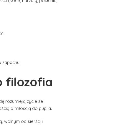
ści (koce, narzuty, posłania,
ść.
o zapachu.
 filozofia
dę rozumieją życie ze
cią a miłością do pupila.
 wolnym od sierści i