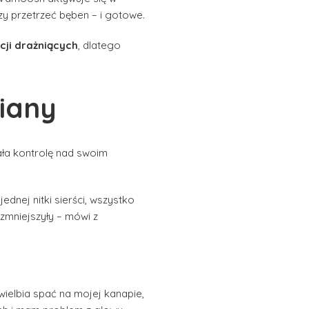
zy przetrzeć bęben – i gotowe.
cji drażniących
, dlatego
iany
kała kontrolę nad swoim
dnej nitki sierści, wszystko
zmniejszyły – mówi z
wielbia spać na mojej kanapie,