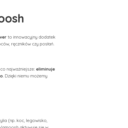
moosh
ver
to innowacyjny dodatek
 koców, ręczników czy posłań.
a co najważniejsze:
eliminuje
go
. Dzięki niemu możemy
lia (np. koc, legowisko,
. Vamoosh aktywuje się w