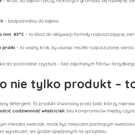
e
– wrzuć do bębna rzeczy, na których gromadzi się najwięcej sier
sh
– bezpośrednio do bębna.
 min. 85°C
– to klucz do aktywacji formuły rozpuszczającej sier
 pralki
– to ważny krok, by usunąć resztki rozpuszczonej sierści.
 też pozostanie czystsza – bez zapchanych filtrów i brzydkieg
 nie tylko produkt – to
ejny detergent. To produkt stworzony przez ludzi, którzy napraw
ościć codzienność właścicieli
, bez kompromisów między czystoś
rym mieszka zwierzak, może być miejscem pachnącym świeżością,
ni wyrzeczeń, ani godzin spędzonych na sprzątaniu.