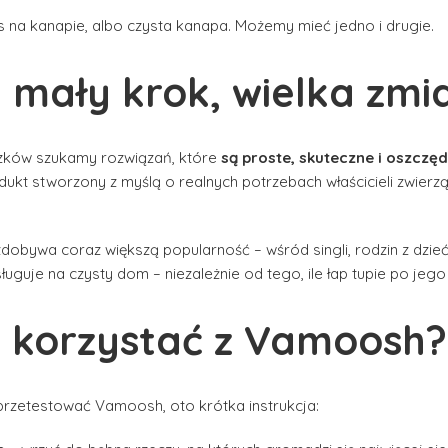
s na kanapie, albo czysta kanapa. Możemy mieć jedno i drugie.
mały krok, wielka zmi
zków szukamy rozwiązań, które
są proste, skuteczne i oszczę
odukt stworzony z myślą o realnych potrzebach właścicieli zwierzą
obywa coraz większą popularność – wśród singli, rodzin z dziećm
ługuje na czysty dom – niezależnie od tego, ile łap tupie po jeg
ć korzystać z Vamoosh?
i przetestować Vamoosh, oto krótka instrukcja: