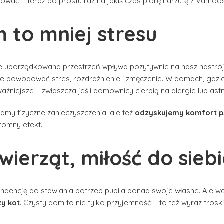
mować – teraz po prostu raz na jakiś czas piorę narzutę z Vamo
 to mniej stresu
e uporządkowana przestrzeń wpływa pozytywnie na nasz nastrój.
że powodować stres, rozdrażnienie i zmęczenie. W domach, gdzie
ażniejsze – zwłaszcza jeśli domownicy cierpią na alergie lub ast
amy fizyczne zanieczyszczenia, ale też
odzyskujemy komfort p
romny efekt.
wierząt, miłość do sieb
 tendencję do stawiania potrzeb pupila ponad swoje własne. Ale w
zy kot
. Czysty dom to nie tylko przyjemność – to też wyraz troski 