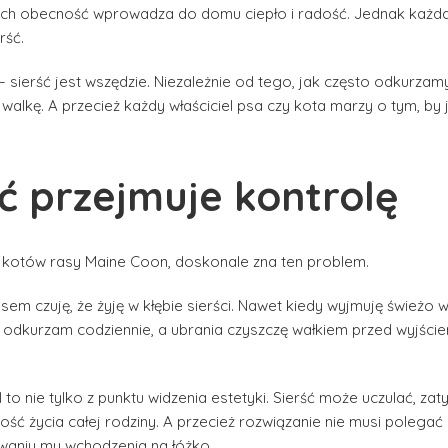
 ich obecność wprowadza do domu ciepło i radość. Jednak każd
rść.
– sierść jest wszędzie. Niezależnie od tego, jak często odkurza
walkę. A przecież każdy właściciel psa czy kota marzy o tym, by 
ść przejmuje kontrolę
h kotów rasy Maine Coon, doskonale zna ten problem.
sem czuję, że żyję w kłębie sierści. Nawet kiedy wyjmuję świeżo w
e odkurzam codziennie, a ubrania czyszczę wałkiem przed wyjście
I to nie tylko z punktu widzenia estetyki. Sierść może uczulać, za
ść życia całej rodziny. A przecież rozwiązanie nie musi polegać n
waniu mu wchodzenia na łóżko.