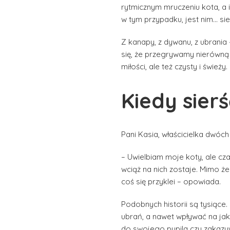
rytmicznym mruczeniu kota, a
w tym przypadku, jest nim… sie
Z kanapy, z dywanu, z ubrania 
się, że przegrywamy nierówną 
miłości, ale też czysty i świeży.
Kiedy sier
Pani Kasia, właścicielka dwóc
– Uwielbiam moje koty, ale cza
wciąż na nich zostaje. Mimo ż
coś się przyklei – opowiada.
Podobnych historii są tysiące. 
ubrań, a nawet wpływać na jako
do swojego pupila czy zakazy